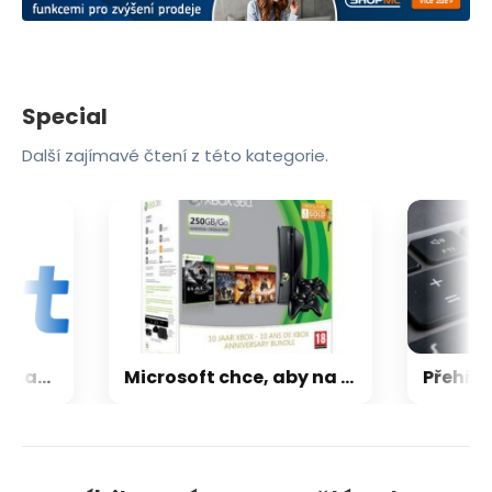
Special
Další zajímavé čtení z této kategorie.
CXMT odmítla požadavky Applu, nenechá si diktovat ceny
Microsoft chce, aby na Xbox Helix běhaly všechny hry, které kdy vyšly pro Xbox