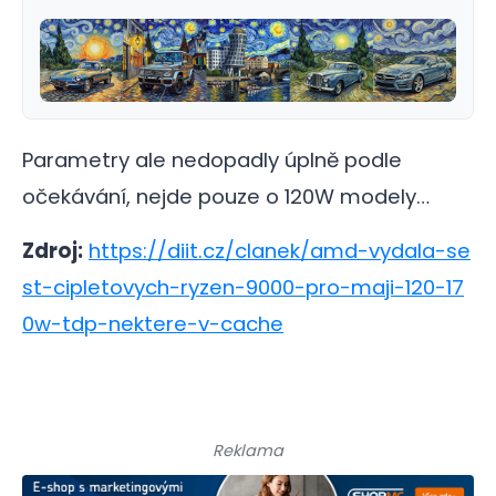
Parametry ale nedopadly úplně podle
očekávání, nejde pouze o 120W modely…
Zdroj:
https://diit.cz/clanek/amd-vydala-se
st-cipletovych-ryzen-9000-pro-maji-120-17
0w-tdp-nektere-v-cache
Reklama