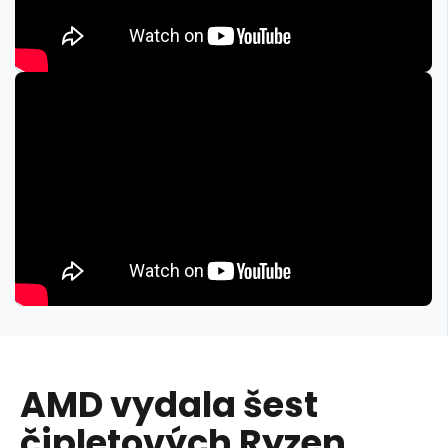
AMD vydala šest
čipletových Ryzen