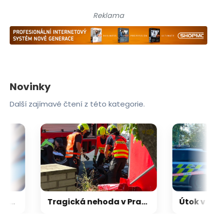
Reklama
Novinky
Další zajímavé čtení z této kategorie.
Kubek: Evropa si zdevastovala farmacii, nakupujeme v Bangladéši. Vojtěch ničí zdravotnictví
Tragická nehoda v Praze: Motorkář se srazil s osobním automobilem, na místě zemřel