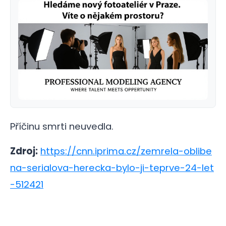
Příčinu smrti neuvedla.
Zdroj:
https://cnn.iprima.cz/zemrela-oblibe
na-serialova-herecka-bylo-ji-teprve-24-let
-512421