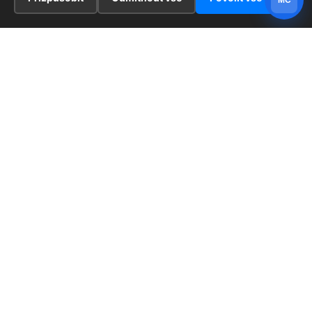
MC
INFORMACE
Hlavní stránka !
ZAJÍMAVOSTI
Kontakt
Redaktoři
PRÁVNÍ UJEDNÁNÍ