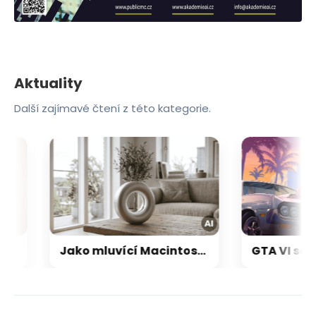
Aktuality
Další zajímavé čtení z této kategorie.
e: Už se prodalo skoro 24 milionů
Jako mluvící Macintosh: OpenAI a Jony Ive chystají přelomový repráček, který bude reagovat i pohybem