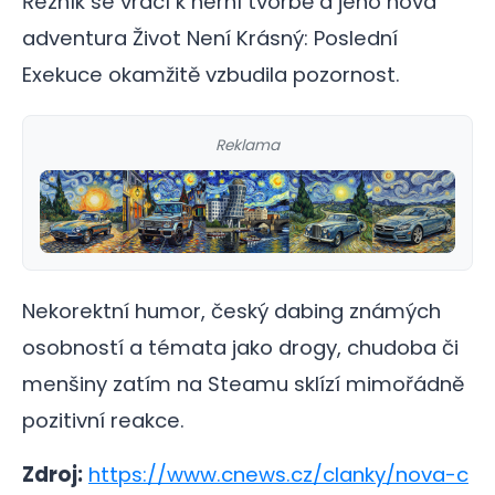
Řezník se vrací k herní tvorbě a jeho nová
adventura Život Není Krásný: Poslední
Exekuce okamžitě vzbudila pozornost.
Reklama
Nekorektní humor, český dabing známých
osobností a témata jako drogy, chudoba či
menšiny zatím na Steamu sklízí mimořádně
pozitivní reakce.
Zdroj:
https://www.cnews.cz/clanky/nova-c