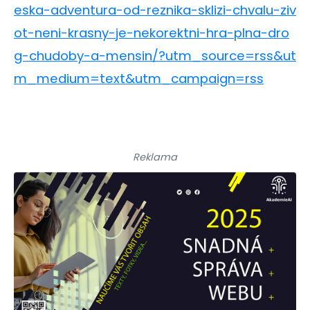
eska-adventura-od-reznika-sklizi-chvalu-ziv
ot-neni-krasny-je-nekorektni-hra-plna-dro
g-chudoby-a-mensin/?utm_source=rss&ut
m_medium=text&utm_campaign=rss
Reklama