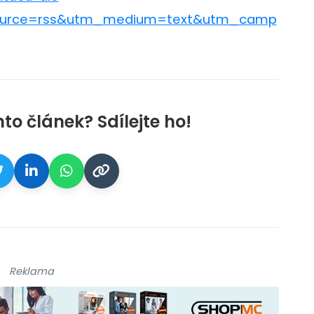
_source=rss&utm_medium=text&utm_camp
nto článek? Sdílejte ho!
Reklama
galerie: cviky