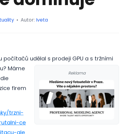
tuality
•
Autor:
Iveta
počítačů udělal s prodeji GPU a s tržními
lu?
Máme
Reklama
ddie
zice firem
ky/trzni-
utalni-ce
tacu-ale