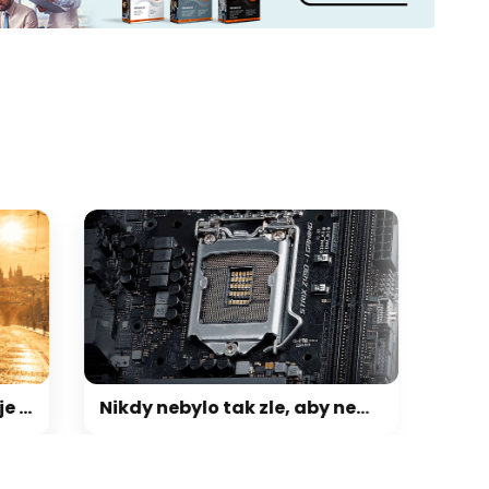
matizace
Nikdy nebylo tak zle, aby nemohlo být hůř: Po RAM, SSD a GPU teď přichází zdražování základních desek