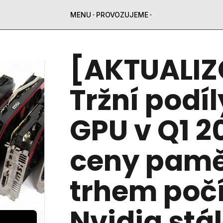
MENU
PROVOZUJEME
[AKTUALIZ
Tržní podí
GPU v Q1 2
ceny pamě
trhem počí
Nvidia stá