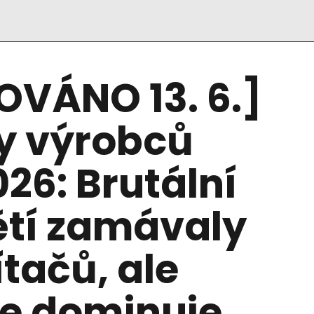
OVÁNO 13. 6.]
ly výrobců
026: Brutální
tí zamávaly
tačů, ale
le dominuje