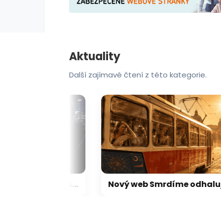
Aktuality
Další zajímavé čtení z této kategorie.
Český Steam Machine je tu. Alza začíná prodávat herní sestavy s Linuxem, který je skvělou náhradou za Windows
Nový web Smrdíme odhaluje ostudu pražské MHD. V reálném čase počítá tramvaje bez kli