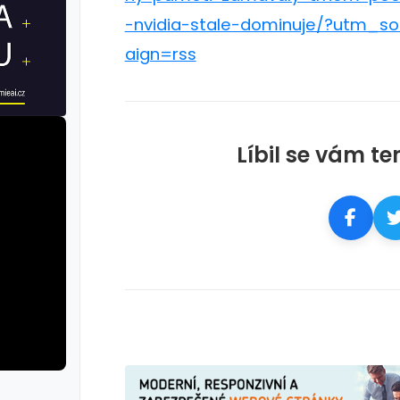
-nvidia-stale-dominuje/?utm
aign=rss
Líbil se vám te
rie: cviky
galerie: cviky