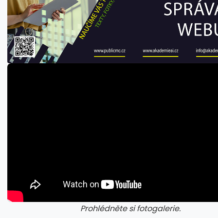
Prohlédněte si fotogalerie.
galerie: cviky
gale