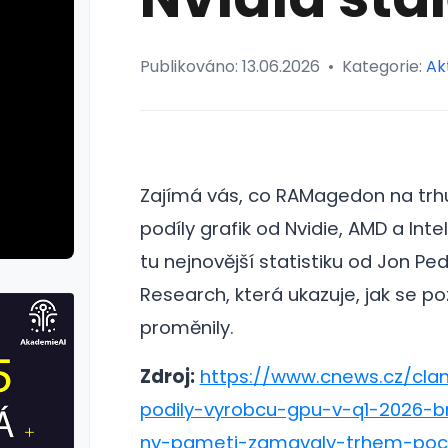
Publikováno:
13.06.2026
•
Kategorie:
Ak
Zajímá vás, co RAMagedon na trhu 
podíly grafik od Nvidie, AMD a Inte
tu nejnovější statistiku od Jon Pe
Research, která ukazuje, jak se po
proměnily.
Zdroj:
https://www.cnews.cz/clan
podily-vyrobcu-gpu-v-q1-2026-br
ny-pameti-zamavaly-trhem-poci