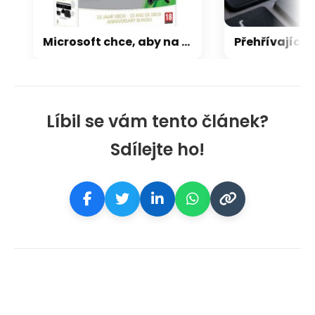
Microsoft chce, aby na Xbox Helix běhaly všechny hry, které kdy vyšly pro Xbox
Líbil se vám tento článek?
Sdílejte ho!