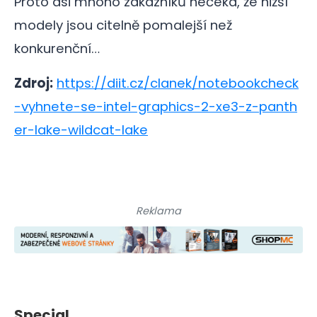
Proto asi mnoho zákazníků nečeká, že nižší
modely jsou citelně pomalejší než
konkurenční…
Zdroj:
https://diit.cz/clanek/notebookcheck
-vyhnete-se-intel-graphics-2-xe3-z-panth
er-lake-wildcat-lake
Reklama
Special